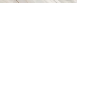
Vision
Das ist ein Textabschnitt. Klicke auf
„Text bearbeiten“ oder doppelklicke
auf das Textfeld, um den Inhalt
individuell anzupassen. Füge alle
Informationen hinzu, die für Besucher
relevant sind.